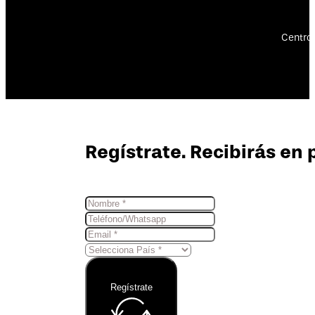
Centro 
Regístrate. Recibirás en 
Regístrate