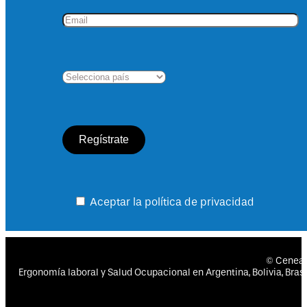
Aceptar la política de privacidad
© Cenea
Ergonomía laboral y Salud Ocupacional en Argentina, Bolivia, Brasil