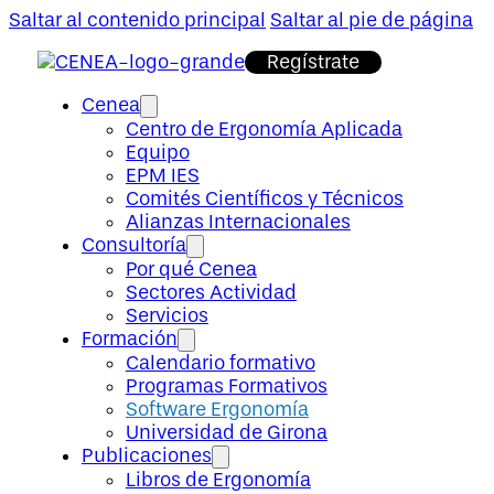
Saltar al contenido principal
Saltar al pie de página
Regístrate
Cenea
Centro de Ergonomía Aplicada
Equipo
EPM IES
Comités Científicos y Técnicos
Alianzas Internacionales
Consultoría
Por qué Cenea
Sectores Actividad
Servicios
Formación
Calendario formativo
Programas Formativos
Software Ergonomía
Universidad de Girona
Publicaciones
Libros de Ergonomía