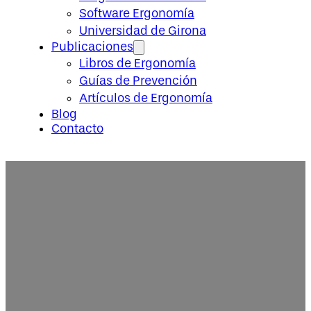
Software Ergonomía
Universidad de Girona
Publicaciones
Libros de Ergonomía
Guías de Prevención
Artículos de Ergonomía
Blog
Contacto
Solicitud información curso a di
riesgo: Método OCRA Analítico