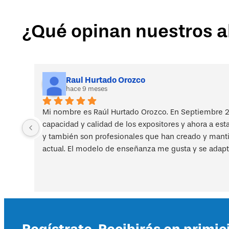
Curso
"Ergocheck-
¿Qué opinan nuestros 
plus
para
la
priorización
de
factores
Raul Hurtado Orozco
hace 9 meses
de
riesgo
laborales"
Mi nombre es Raúl Hurtado Orozco. En Septiembre 2
cantidad
capacidad y calidad de los expositores y ahora a est
y también son profesionales que han creado y mantien
actual. El modelo de enseñanza me gusta y se adapt
Regístrate. Recibirás en primic