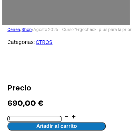
Cenea
/
Shop
/
Agosto 2025 - Curso "Ergocheck-plus para la priori
Categorias:
OTROS
Precio
690,00
€
Agosto
2025
Añadir al carrito
-