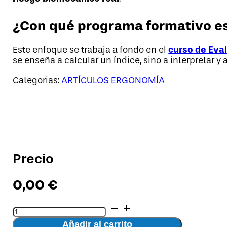
¿Con qué programa formativo es
curso de Eva
Este enfoque se trabaja a fondo en el
se enseña a calcular un índice, sino a interpretar 
Categorias:
ARTÍCULOS ERGONOMÍA
Precio
0,00
€
Aplicación
del
Añadir al carrito