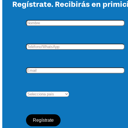
Regístrate. Recibirás en primic
cantidad