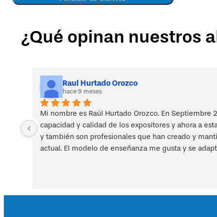
método
MAPO
(movilización
¿Qué opinan nuestros 
y
asistencia
de
pacientes
hospitalizados)
en
Raul Hurtado Orozco
hace 9 meses
hospitales
y
residencias:
Mi nombre es Raúl Hurtado Orozco. En Septiembre 2
frecuencia
capacidad y calidad de los expositores y ahora a est
de
y también son profesionales que han creado y mantien
la
actual. El modelo de enseñanza me gusta y se adapt
manipulación
manual
de
pacientes
–
parte
2