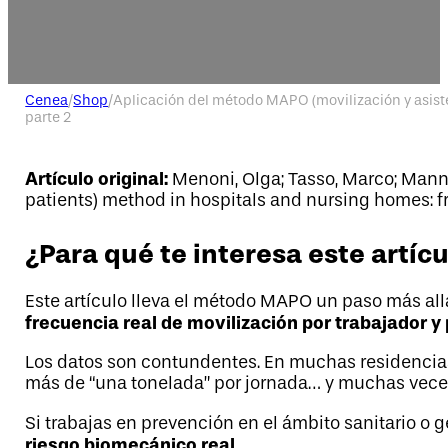
Cenea
/
Shop
/
Aplicación del método MAPO (movilización y asiste
parte 2
Artículo original:
Menoni, Olga; Tasso, Marco; Manno
patients) method in hospitals and nursing homes: f
¿Para qué te interesa este artíc
Este artículo lleva el método MAPO un paso más all
frecuencia real de movilización por trabajador y 
Los datos son contundentes. En muchas residencias 
más de “una tonelada” por jornada… y muchas veces 
Si trabajas en prevención en el ámbito sanitario o 
riesgo biomecánico real
.