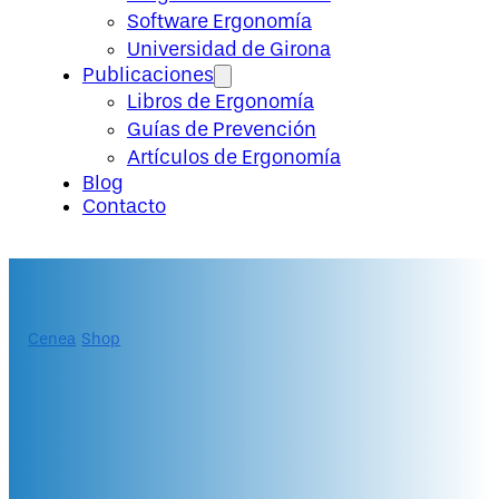
Software Ergonomía
Universidad de Girona
Publicaciones
Libros de Ergonomía
Guías de Prevención
Artículos de Ergonomía
Blog
Contacto
Cenea
/
Shop
/
Diplomado "Experto en Ergonomía Física"
Diplomado
«Experto en