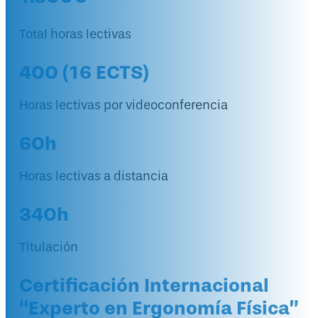
Total horas lectivas
400 (16 ECTS)
Horas lectivas por videoconferencia
60h
Horas lectivas a distancia
340h
Titulación
Certificación Internacional
“Experto en Ergonomía Física”