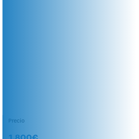
Ergonomía
Física»
México, Costa Rica, Colombia,
Perú, Ecuador, El Salvador,
Argentina, Bolivia, Guatemala,
Panamá, Chile, USA, España...
+ 20 años de experiencia
Universidad de Girona - UdG
Precio
1.800€