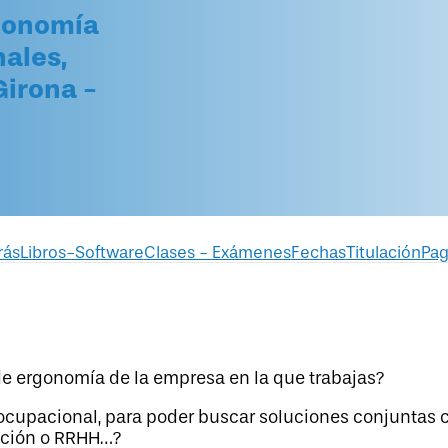
rgonomía
ales,
Girona -
rás
Libros-Software
Clases - Exámenes
Fechas
Titulación
Pa
de ergonomía de la empresa en la que trabajas?
cupacional, para poder buscar soluciones conjuntas 
ucción o RRHH…?