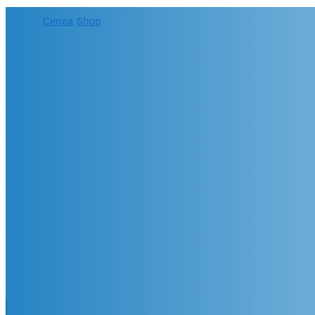
Cenea
/
Shop
/
Especialización en Ergonomía laboral para 
Especialización 
ocupacionales
México, Costa Rica, Colombia, P
Panamá, Chile, USA, España... 
+ 20 años de experiencia
CENEA – UdG – EPM