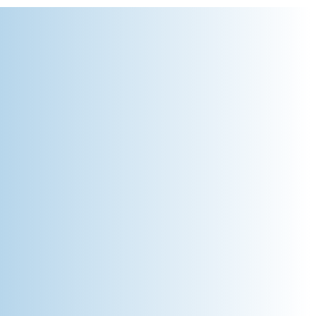
 para médic@s
 Bolivia, Guatemala,
ncia