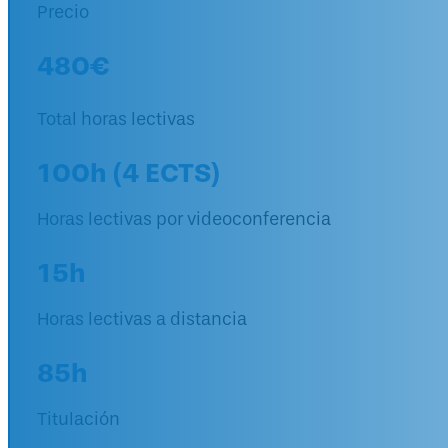
Precio
480€
Total horas lectivas
100h (4 ECTS)
Horas lectivas por videoconferencia
15h
Horas lectivas a distancia
85h
Titulación