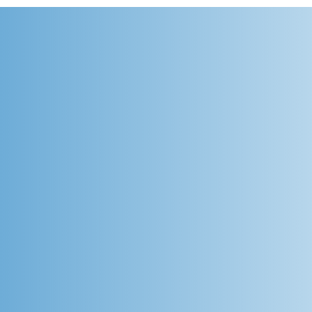
médic@s ocupacionales
en Ergonomía laboral
erú, Ecuador, El Salvador, Argentina,
- Curso a distancia por videoconfere
 IES