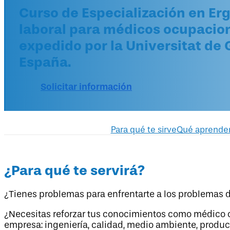
Curso de Especialización en E
laboral para médicos ocupacion
expedido por la Universitat de 
España.
Solicitar información
Para qué te sirve
Qué aprende
¿Para qué te servirá?
¿Tienes problemas para enfrentarte a los problemas 
¿Necesitas reforzar tus conocimientos como médico o
empresa: ingeniería, calidad, medio ambiente, prod