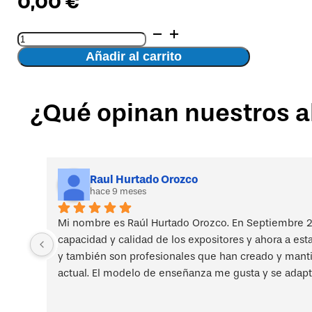
0,00
€
Cálculo
de
Añadir al carrito
esfuerzos
biomecánicos
mediante
¿Qué opinan nuestros 
el
análisis
de
imágenes
digitales,
aplicación
Raul Hurtado Orozco
hace 9 meses
en
el
rediseño
Mi nombre es Raúl Hurtado Orozco. En Septiembre 2
de
capacidad y calidad de los expositores y ahora a est
puestos
y también son profesionales que han creado y mantien
de
actual. El modelo de enseñanza me gusta y se adapt
trabajo
cantidad