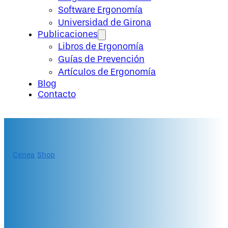
Software Ergonomía
Universidad de Girona
Publicaciones
Libros de Ergonomía
Guías de Prevención
Artículos de Ergonomía
Blog
Contacto
Cenea
/
Shop
/
Evaluación y gestión del levantamiento y
manipulación de cargas
Evaluación y