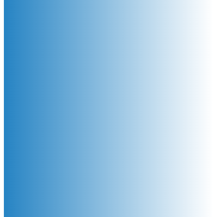
gestión del
levantamiento y
manipulación de
cargas
Incluye actualización de la
Norma ISO 11228-1 y NUEVO
software de Transporte de
cargas. México, Costa Rica,
Colombia, Perú, Ecuador, El
Salvador, Argentina, Bolivia,