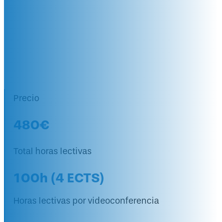
Guatemala, Panamá, Chile, USA,
España... - Curso a distancia
por videoconferencia -
+ 20 años de experiencia
CENEA – UdG – EPM IES
Precio
480€
Total horas lectivas
100h (4 ECTS)
Horas lectivas por videoconferencia