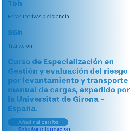
15h
Horas lectivas a distancia
85h
Titulación
Curso de Especialización en
Gestión y evaluación del riesgo
por levantamiento y transporte
manual de cargas, expedido por
la Universitat de Girona -
España.
Añadir al carrito
Solicitar información