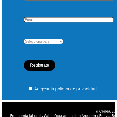
Aceptar la política de privacidad
© Cenea, 2
Ergonomía laboral y Salud Ocupacional en Argentina, Bolivia, Bras