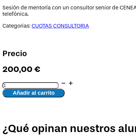
Sesión de mentoría con un consultor senior de CENEA 
telefónica.
Categorias:
CUOTAS CONSULTORIA
Precio
200,00
€
Servicio
de
Añadir al carrito
MENTORÍA
cantidad
¿Qué opinan nuestros al