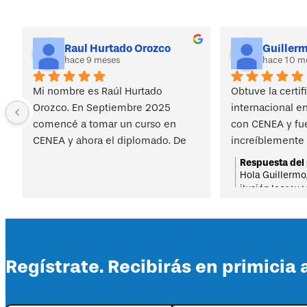
Raul Hurtado Orozco
Guillerm
hace 9 meses
hace 10 m
Mi nombre es Raúl Hurtado 
Obtuve la certifi
Orozco. En Septiembre 2025 
internacional en
comencé a tomar un curso en 
con CENEA y fue
CENEA y ahora el diplomado. De 
increíblemente 
mis primeras impresiones fué la 
Los cursos está
Respuesta del 
capacidad y calidad de los 
estructurados, 
Hola Guillermo
ilusión leer tu
expositores y ahora a estas alturas 
con aplicación p
satisfacción. R
lo reafirmo. Son profesionales con 
casos reales. A
y muchos éxito
mucha experiencia en el tema de 
me llevo herrami
Ergonomía en diversos países y 
para aplicar en 
también son profesionales que 
Lo recomiendo t
Regístrate. Recibirás en primicia 
han creado y mantienen las bases 
quienes buscan 
de análisis de las diferentes 
en ergonomía.
técnicas que estudiamos.  La 