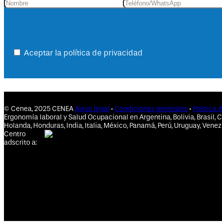
enseñanza es directa, concreta y 
actual. El modelo de enseñanza 
me gusta y se adapta a mis 
circunstancias en cuanto a 
Aceptar la política de privacidad
tiempos. Lo recomiendo 
ampliamente.
© Cenea, 2025 CENEA
Aviso legal
·
Condiciones generales
·
Política 
Ergonomía laboral y Salud Ocupacional en Argentina, Bolivia, Brasil, C
Holanda, Honduras, India, Italia, México, Panamá, Perú, Uruguay, Venez
Centro
adscrito a: