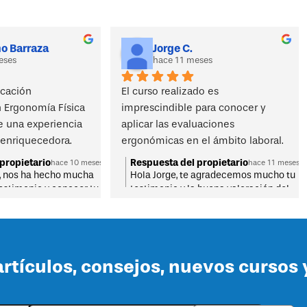
o Barraza
Jorge C.
eses
hace 11 meses
cación 
El curso realizado es 
 Ergonomía Física 
imprescindible para conocer y 
 una experiencia 
aplicar las evaluaciones 
enriquecedora. 
ergonómicas en el ámbito laboral.
n muy bien 
propietario
Respuesta del propietario
hace 10 meses
hace 11 meses
combinando teoría 
, nos ha hecho mucha
Hola Jorge, te agradecemos mucho tu
 testimonio y conocer tu
testimonio y la buena valoración del
ráctica a través de 
ecibe un cordial saludo
curso. Recibe un cordial saludo.
prendí muchísimo y 
s.
entas valiosas 
mi entorno laboral. 
otalmente a 
artículos, consejos, nuevos cursos
formación integral 