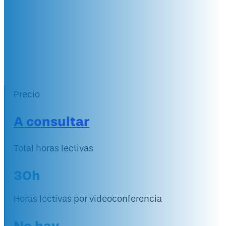
en Ergonomía
Laboral (México)
+ 20 años de experiencia
CENEA
Precio
A consultar
Total horas lectivas
30h
Horas lectivas por videoconferencia