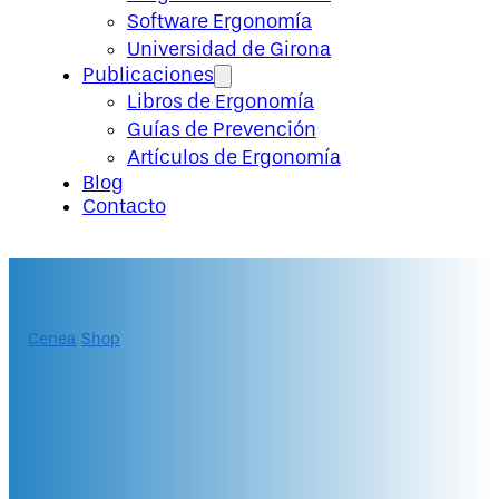
Software Ergonomía
Universidad de Girona
Publicaciones
Libros de Ergonomía
Guías de Prevención
Artículos de Ergonomía
Blog
Contacto
Cenea
/
Shop
/
Pasantía práctica en Ergonomía Laboral
(México)
Pasantía práctica