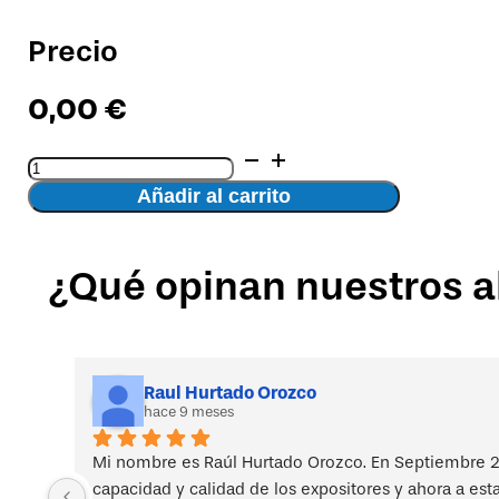
Precio
0,00
€
Rentabilidad
de
Añadir al carrito
la
Ergonomía.
Gestión
¿Qué opinan nuestros 
práctica
de
la
prevención
de
riesgos
Raul Hurtado Orozco
hace 9 meses
laborales
cantidad
Mi nombre es Raúl Hurtado Orozco. En Septiembre 2
capacidad y calidad de los expositores y ahora a est