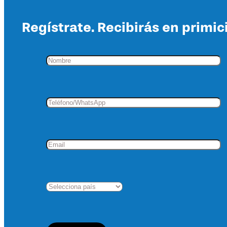
cantidad
Regístrate. Recibirás en primic