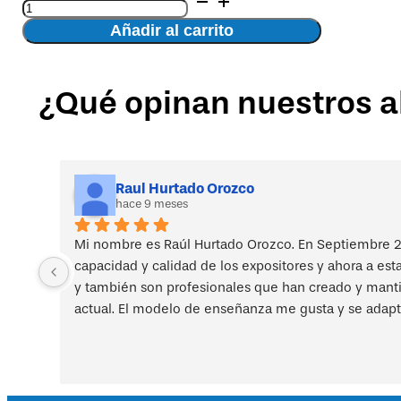
de
Añadir al carrito
la
puntuación
de
¿Qué opinan nuestros 
OCRA
Checklist
como
predictiva
de
la
Raul Hurtado Orozco
hace 9 meses
aparición
de
TME-
Mi nombre es Raúl Hurtado Orozco. En Septiembre 2
MS
capacidad y calidad de los expositores y ahora a est
en
y también son profesionales que han creado y mantien
trabajadores
actual. El modelo de enseñanza me gusta y se adapt
expuestos
a
tareas
manuales
repetitivas.