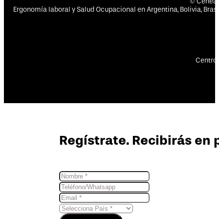
© Cenea
Ergonomía laboral y Salud Ocupacional en Argentina, Bolivia, Brasil
Centro 
Regístrate. Recibirás en 