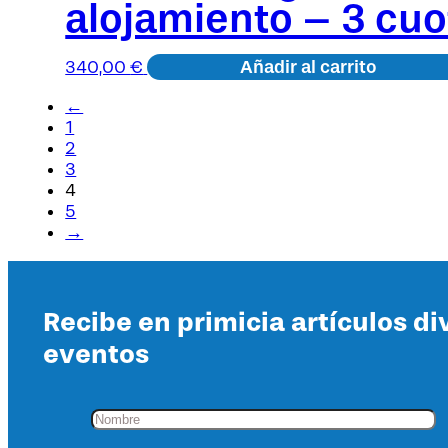
alojamiento – 3 cuo
Añadir al carrito
340,00
€
←
1
2
3
4
5
→
Recibe en primicia artículos di
eventos