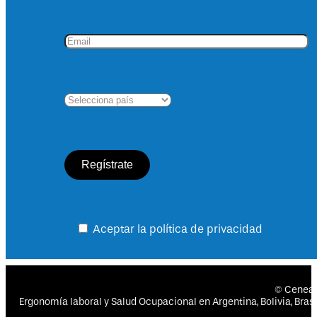
Aceptar la política de privacidad
© Cenea
Ergonomía laboral y Salud Ocupacional en Argentina, Bolivia, Brasil