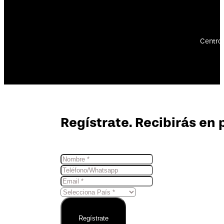
Centro 
Regístrate. Recibirás en 
Regístrate