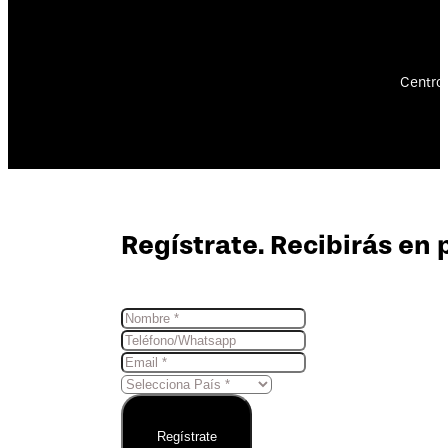
Centro 
Regístrate. Recibirás en 
Regístrate