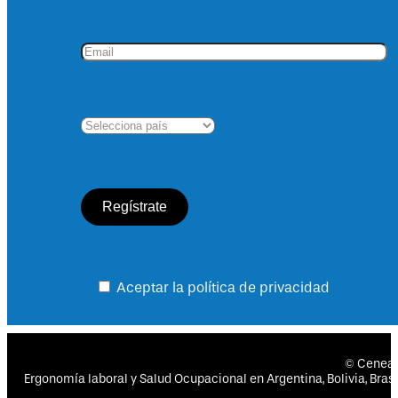
Aceptar la política de privacidad
© Cenea
Ergonomía laboral y Salud Ocupacional en Argentina, Bolivia, Brasil