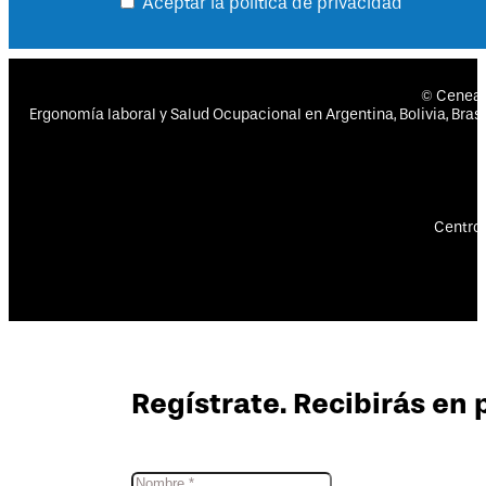
Aceptar la política de privacidad
© Cenea
Ergonomía laboral y Salud Ocupacional en Argentina, Bolivia, Brasil
Centro 
Regístrate. Recibirás en 