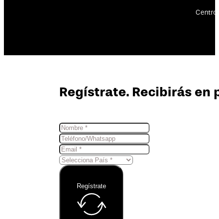
Centro 
Regístrate. Recibirás en 
Regístrate