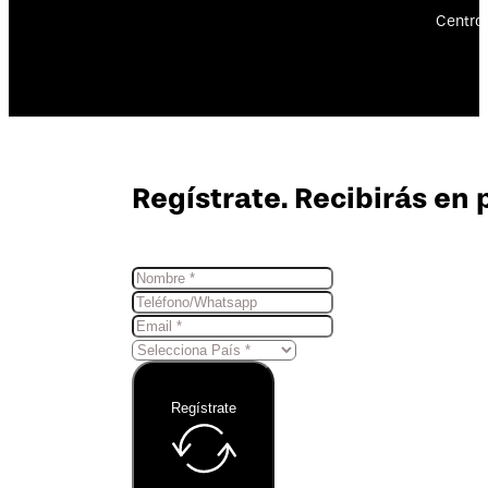
Centro 
Regístrate. Recibirás en 
Regístrate