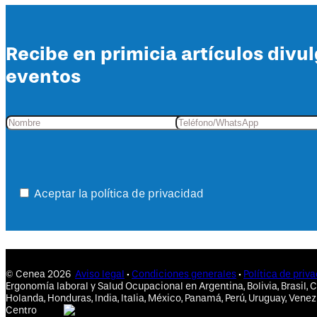
Recibe en primicia artículos divu
eventos
Aceptar la política de privacidad
© Cenea 2026
Aviso legal
·
Condiciones generales
·
Política de priv
Ergonomía laboral y Salud Ocupacional en Argentina, Bolivia, Brasil, C
Holanda, Honduras, India, Italia, México, Panamá, Perú, Uruguay, Venez
Centro