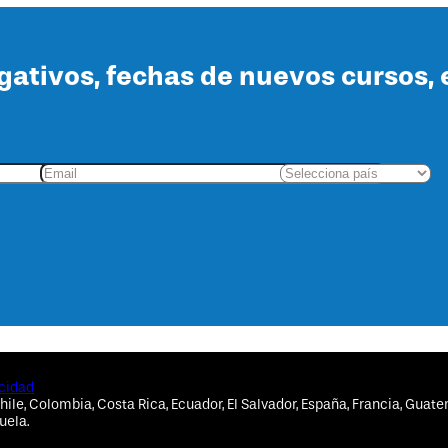
lgativos, fechas de nuevos cursos, 
acidad
hile, Colombia, Costa Rica, Ecuador, El Salvador, España, Francia, Guate
uela.