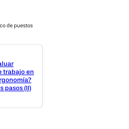
co de puestos
luar
 trabajo en
ergonomía?
 pasos (II)