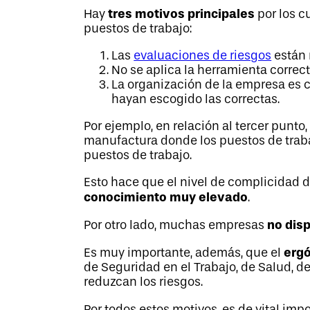
tres motivos principales
Hay
por los c
puestos de trabajo:
Las
evaluaciones de riesgos
están 
No se aplica la herramienta correct
La organización de la empresa es co
hayan escogido las correctas.
Por ejemplo, en relación al tercer pun
manufactura donde los puestos de traba
puestos de trabajo.
Esto hace que el nivel de complicidad d
conocimiento muy elevado
.
no dis
Por otro lado, muchas empresas
erg
Es muy importante, además, que el
de Seguridad en el Trabajo, de Salud, d
reduzcan los riesgos.
Por todos estos motivos, es de vital i