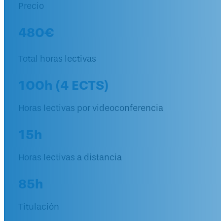
Precio
480€
Total horas lectivas
100h (4 ECTS)
Horas lectivas por videoconferencia
15h
Horas lectivas a distancia
85h
Titulación