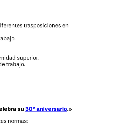
iferentes trasposiciones en
rabajo.
emidad superior.
e trabajo.
celebra su
30º aniversario
.»
tes normas: