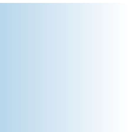
l riesgo por
 Bolivia, Guatemala,
ncia