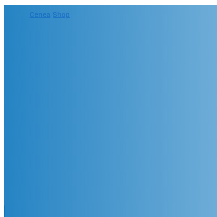
Cenea
/
Shop
/
Método OCRA: Evaluación y gestión del riesgo
Método OCRA: Eval
trabajo repetitivo
México, Costa Rica, Colombia, P
Panamá, Chile, USA, España... 
+ 20 años de experiencia
CENEA – UdG – EPM