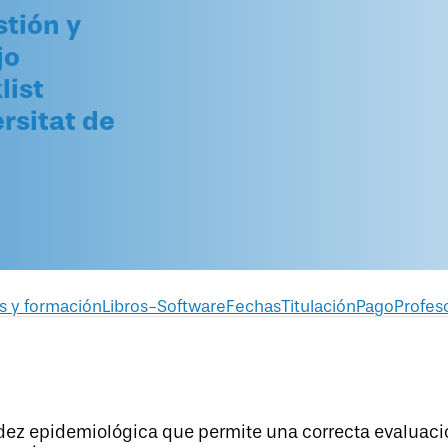
stión y
jo
list
rsitat de
s y formación
Libros-Software
Fechas
Titulación
Pago
Profes
idez epidemiológica que permite una correcta evaluaci