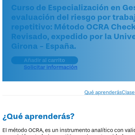
Curso de Especialización en Ge
evaluación del riesgo por traba
repetitivo: Método OCRA Check
Revisado, expedido por la Unive
Girona - España.
Añadir al carrito
Solicitar información
Qué aprenderás
Clase
¿Qué aprenderás?
El método OCRA, es un instrumento analítico con val