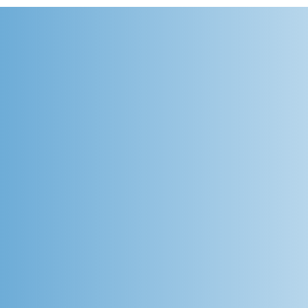
 por trabajo repetitivo
uación y gestión de
erú, Ecuador, El Salvador, Argentina,
- Curso a distancia por videoconfere
 IES