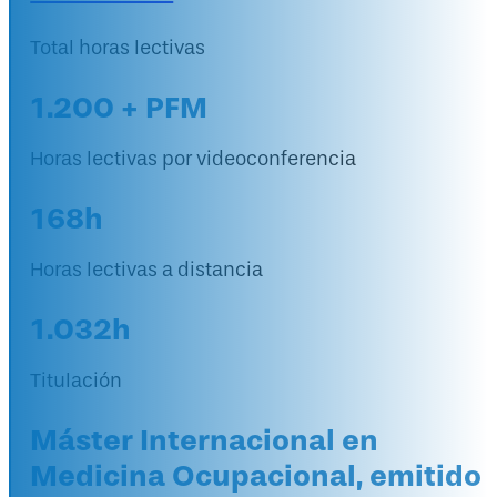
Total horas lectivas
1.200 + PFM
Horas lectivas por videoconferencia
168h
Horas lectivas a distancia
1.032h
Titulación
Máster Internacional en
Medicina Ocupacional, emitido