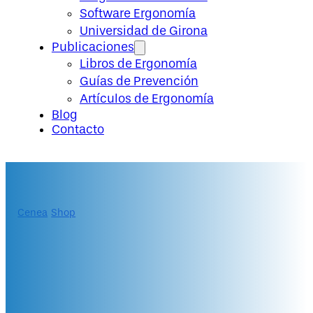
Software Ergonomía
Universidad de Girona
Publicaciones
Libros de Ergonomía
Guías de Prevención
Artículos de Ergonomía
Blog
Contacto
Cenea
/
Shop
/
Máster Internacional en Medicina
Ocupacional
Máster