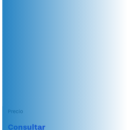
Internacional en
Medicina
Ocupacional
México, Costa Rica, Colombia,
Perú, Ecuador, El Salvador,
Argentina, Bolivia, Guatemala,
Panamá, Chile, USA, España...
+ 20 años de experiencia
Precio
Consultar