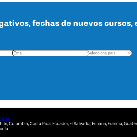
lgativos, fechas de nuevos cursos, 
acidad
hile, Colombia, Costa Rica, Ecuador, El Salvador, España, Francia, Guate
uela.