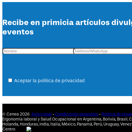
Recibe en primicia artículos divu
eventos
Aceptar la política de privacidad
© Cenea 2026
Aviso legal
·
Condiciones generales
·
Política de priv
Ergonomía laboral y Salud Ocupacional en Argentina, Bolivia, Brasil, C
Holanda, Honduras, India, Italia, México, Panamá, Perú, Uruguay, Venez
Centro