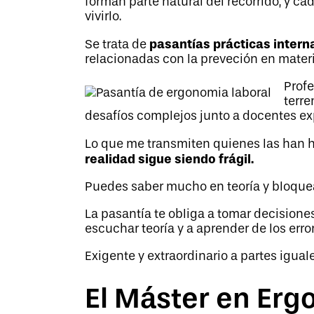
forman parte natural del recorrido, y 
vivirlo.
pasantías prácticas intern
Se trata de
relacionadas con la preveción en mater
Profe
terre
desafíos complejos junto a docentes ex
Lo que me transmiten quienes las han 
realidad sigue siendo frágil.
Puedes saber mucho en teoría y bloquea
La pasantía te obliga a tomar decisione
escuchar teoría y a aprender de los err
Exigente y extraordinario a partes iguale
El Máster en Erg