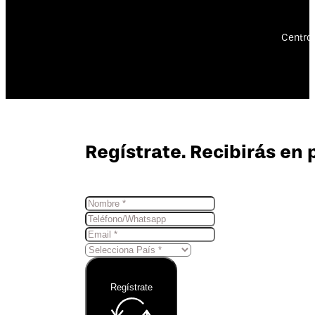
Centro 
Regístrate. Recibirás en 
Regístrate