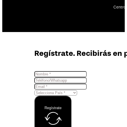
Centro 
Regístrate. Recibirás en 
Regístrate