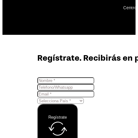
Centro 
Regístrate. Recibirás en 
Regístrate