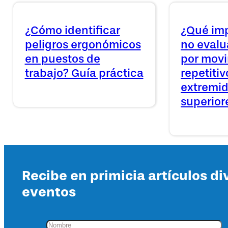
¿Cómo identificar
¿Qué imp
peligros ergonómicos
no evalua
en puestos de
por mov
trabajo? Guía práctica
repetitiv
extremi
superior
Recibe en primicia artículos di
eventos