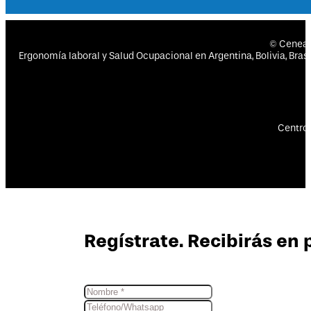
© Cenea
Ergonomía laboral y Salud Ocupacional en Argentina, Bolivia, Brasil
Centro 
Regístrate. Recibirás en 