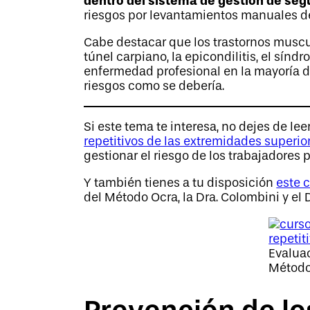
dentro del sistema de gestión de segu
riesgos por levantamientos manuales d
Cabe destacar que los trastornos musc
túnel carpiano,
la epicondilitis,
el síndr
enfermedad profesional en la mayoría d
riesgos como se debería.
Si este tema te interesa, no dejes de lee
repetitivos de las extremidades superio
gestionar el riesgo de los trabajadores 
Y también tienes a tu disposición
este 
del Método Ocra, la Dra. Colombini y el D
Evaluac
Métod
Prevención de los