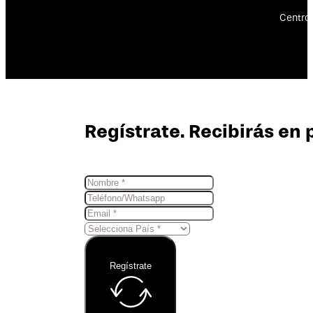
Centro 
Regístrate. Recibirás en 
Regístrate