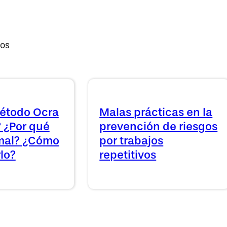
vos
étodo Ocra
Malas prácticas en la
 ¿Por qué
prevención de riesgos
 mal? ¿Cómo
por trabajos
lo?
repetitivos