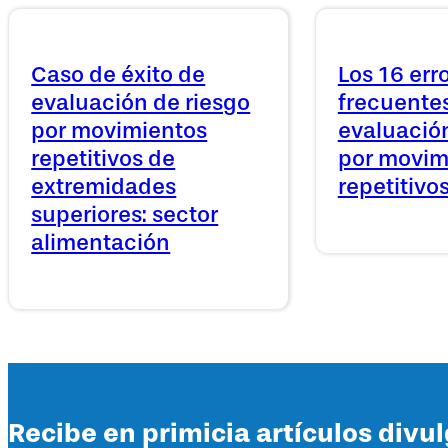
Caso de éxito de
Los 16 err
evaluación de riesgo
frecuentes
por movimientos
evaluación
repetitivos de
por movim
extremidades
repetitivo
superiores: sector
alimentación
Recibe en primicia artículos divu