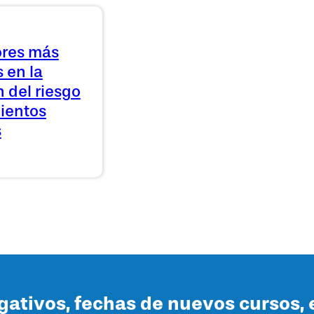
ores más
 en la
 del riesgo
ientos
s
lgativos, fechas de nuevos cursos, 