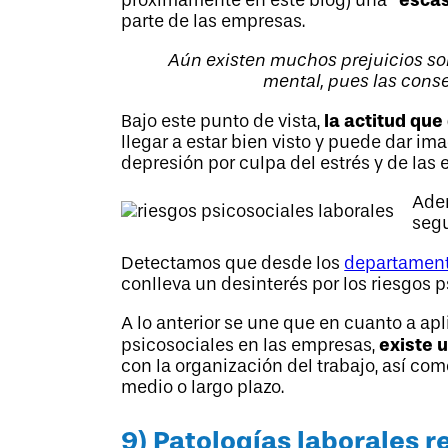
próximamente en este blog) una
parte de las empresas.
Aún existen muchos prejuicios sob
mental, pues las conse
la actitud qu
Bajo este punto de vista,
llegar a estar bien visto y puede dar im
depresión por culpa del estrés y de las 
Adem
segu
Detectamos que desde los
departament
conlleva un desinterés por los riesgos p
A lo anterior se une que en cuanto a ap
existe 
psicosociales en las empresas,
con la organización del trabajo, así co
medio o largo plazo.
9) Patologías laborales 