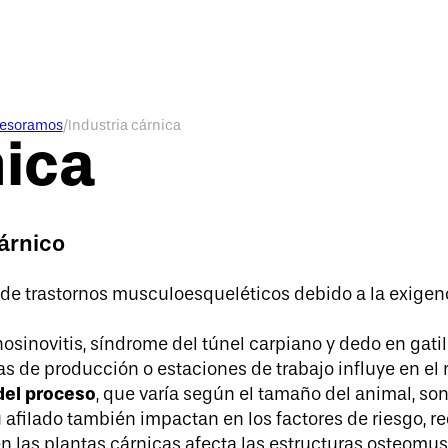
sesoramos
/
Industria cárnica
nica
árnico
 de trastornos musculoesqueléticos debido a la exigenc
sinovitis, síndrome del túnel carpiano y dedo en gatillo
s de producción o estaciones de trabajo influye en el ri
del proceso
, que varía según el tamaño del animal, son 
su afilado también impactan en los factores de riesgo,
 en las plantas cárnicas afecta las estructuras osteomus