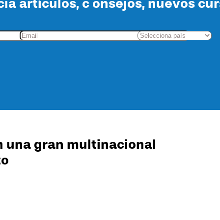
cia artículos, c onsejos, nuevos cu
n una gran multinacional
to