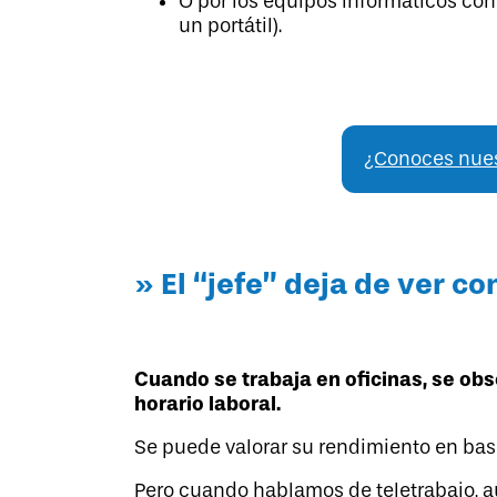
O por los equipos informáticos con
un portátil).
¿Conoces nuest
» El “jefe” deja de ver
co
Cuando se trabaja en oficinas, se ob
horario laboral.
Se puede valorar su rendimiento en base
Pero cuando hablamos de teletrabajo, a